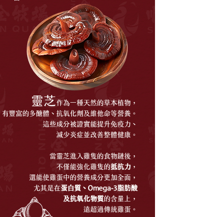
靈芝
作為一種天然的草本植物，
有豐富的多醣體、抗氧化劑及維他命等營養。
這些成分被證實能提升免疫力、
減少炎症並改善整體健康。
當靈芝進入雞隻的食物鏈後，
不僅能強化雞隻的
抵抗力
，
還能使雞蛋中的營養成分更加全面，
尤其是在
蛋白質、Omega-3脂肪酸
及抗氧化物質
的含量上，
遠超過傳統雞蛋。