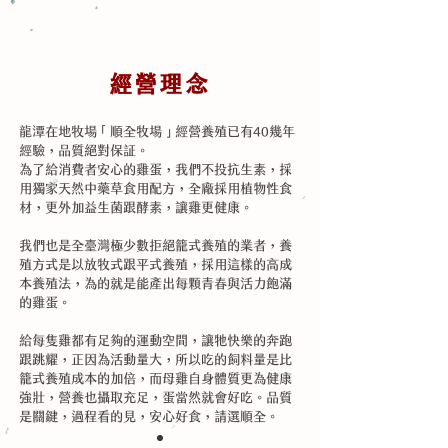
經營理念
龍潭在地牧場「順全牧場」經營養殖已有40幾年
經驗，品質絕對保証。
為了給消費者安心的雞蛋，我們不投抗生素，採
用獨家天然中藥草食用配方，全廠採用植物性食
材，更外加益生菌跟酵素，讓雞更健康。
我們也是全臺灣極少數拒絕籠式養殖的業者，養
殖方式是以放牧式跟平式養殖，採用這樣的高成
本養殖法，為的就是能產出每顆青春與活力飽滿
的雞蛋。
給每隻雞都有足夠的運動空間，讓牠快樂的奔跑
跟跳耀，正因為活動量大，所以吃的飼料量是比
籠式養殖成本的加倍，而母雞自身體質更為健康
強壯，營養也攝取充足，蛋當然就會好吃。品質
是關鍵，過程看的見，安心好食，請選順全。