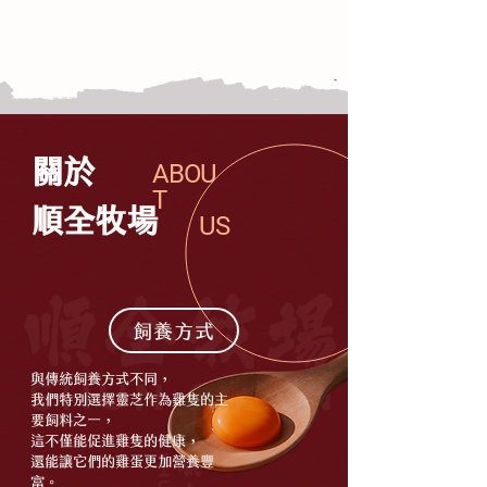
關於
ABOU
T
​順全牧場
US
飼養方式
與傳統飼養方式不同，
我們特別選擇靈芝作為雞隻的主
要飼料之一，
這不僅能促進雞隻的健康，
還能讓它們的雞蛋更加營養豐
富。